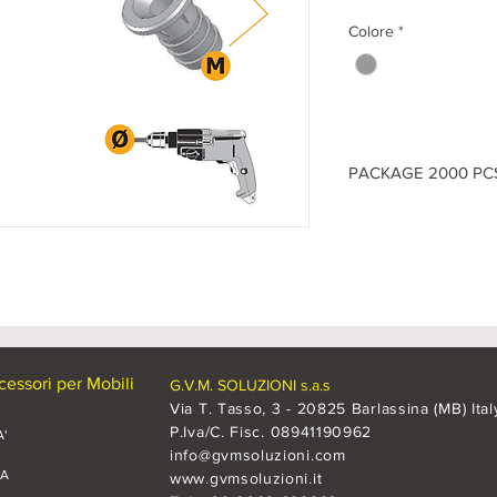
Colore
*
PACKAGE 2000 PC
ITEM
- FND.M614.Z
(M)
6 -
(L)
14 -
(Ø)
8
ITEM
- FND.M816.Z
(M)
8 -
(L)
16 -
(Ø)
10
ITEM
- FND.M1017.Z
(M)
10 -
(L)
17 -
(Ø)
12
essori per Mobili
G.V.M. SOLUZIONI s.a.s
Via T. Tasso, 3 - 20825 Barlassina (MB) Ital
P.Iva/C. Fisc. 08941190962
'
info@gvmsoluzioni.com
CA
www.gvmsoluzioni.it