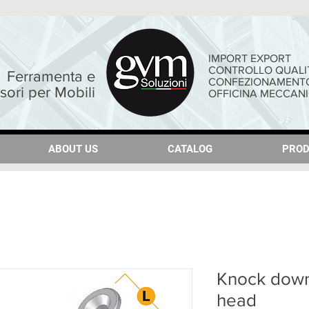
IMPORT EXPORT
CONTROLLO QUALI
Ferramenta e
CONFEZIONAMENT
sori per Mobili
OFFICINA MECCAN
ABOUT US
ABOUT US
CATALOG
CATALOG
PROD
PROD
Knock down 
head