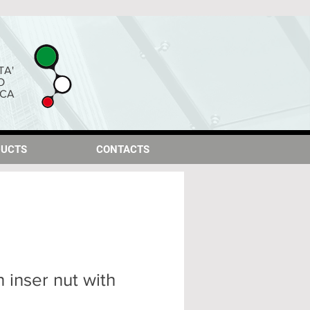
TA'
O
ICA
UCTS
UCTS
CONTACTS
CONTACTS
inser nut with