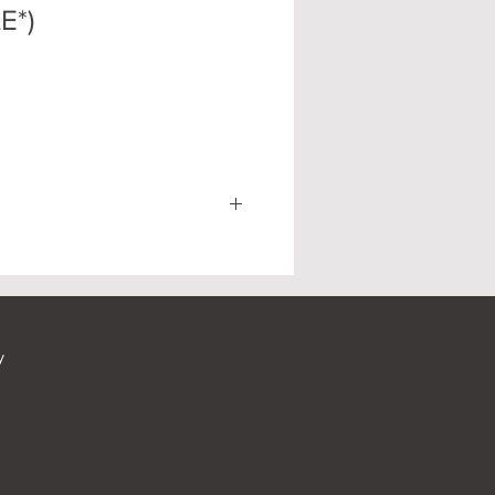
E*)
y