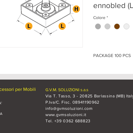
ennobled (L
Colore
*
PACKAGE 100 PCS
ITEM
- PIE.R510.CR
(L)
76 -
(I)
50 -
(H)
23
ITEM
- PIE.R510.AL
essori per Mobili
G.V.M. SOLUZIONI s.a.s
(L)
76 -
(I)
50 -
(H)
23
Via T. Tasso, 3 - 20825 Barlassina (MB) Ital
P.Iva/C. Fisc. 08941190962
'
ITEM
- PIE.R510.LE*
info@gvmsoluzioni.com
(L)
76 -
(I)
50 -
(H)
23
CA
www.gvmsoluzioni.it
Tel. +39 0362 688823
ITEM
- PIE.R510.VE
(L)
76 -
(I)
50 -
(H)
23