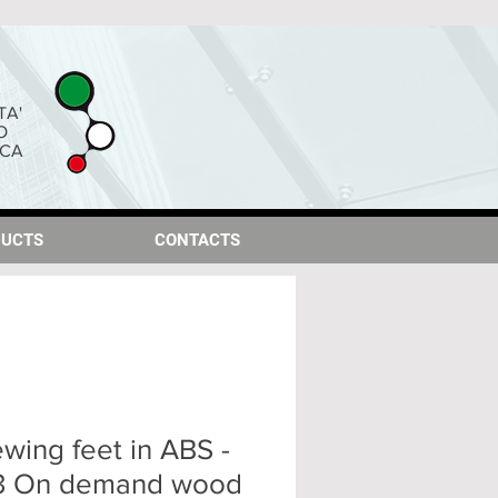
TA'
O
ICA
UCTS
UCTS
CONTACTS
CONTACTS
wing feet in ABS -
23 On demand wood