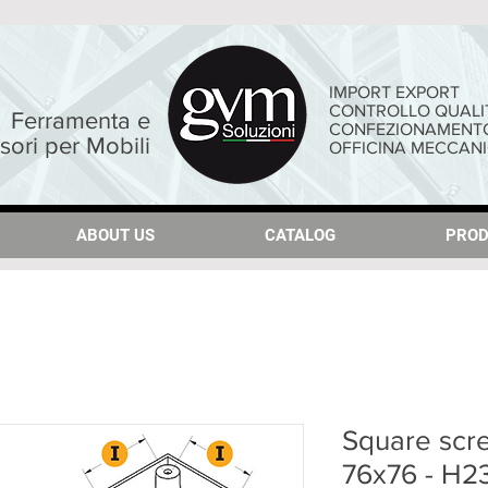
IMPORT EXPORT
CONTROLLO QUALI
Ferramenta e
CONFEZIONAMENT
sori per Mobili
OFFICINA MECCAN
ABOUT US
ABOUT US
CATALOG
CATALOG
PROD
PROD
Square scre
76x76 - H